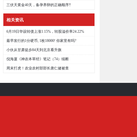
三伏天黄金40天，备孕养卵的正确顺序‼
相关资讯
6月19日华设转债上涨1.15%，转股溢价率24.22%
最早发行的1分硬币, 1枚18000! 你家里有吗?
小伙从甘肃徒步84天到北京看升旗
倪海厦《神农本草经》笔记（74）续断
周末打虎！农业农村部部长唐仁健被查