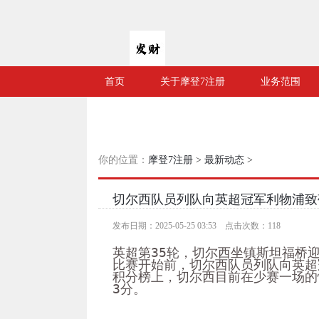
首页
关于摩登7注册
业务范围
你的位置：
摩登7注册
>
最新动态
>
切尔西队员列队向英超冠军利物浦致
发布日期：2025-05-25 03:53 点击次数：118
英超第35轮，切尔西坐镇斯坦福桥
比赛开始前，切尔西队员列队向英超
积分榜上，切尔西目前在少赛一场的
3分。