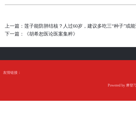
上一篇：
莲子能防肺结核？人过60岁，建议多吃三“种子”或
下一篇：
《胡希恕医论医案集粹》
友情链接：
Powered by
摩登7