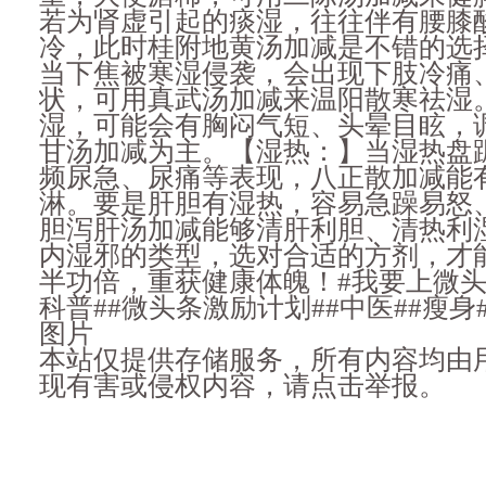
若为肾虚引起的痰湿，往往伴有腰膝
冷，此时桂附地黄汤加减是不错的选
当下焦被寒湿侵袭，会出现下肢冷痛
状，可用真武汤加减来温阳散寒祛湿
湿，可能会有胸闷气短、头晕目眩，
甘汤加减为主。【湿热：】当湿热盘
频尿急、尿痛等表现，八正散加减能
淋。要是肝胆有湿热，容易急躁易怒
胆泻肝汤加减能够清肝利胆、清热利
内湿邪的类型，选对合适的方剂，才
半功倍，重获健康体魄！#我要上微头条
科普##微头条激励计划##中医##瘦身
图片
本站仅提供存储服务，所有内容均由
现有害或侵权内容，请点击举报。